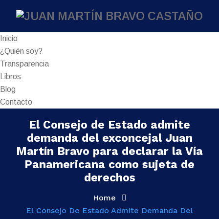
Inicio
¿Quién soy?
Transparencia
Libros
Blog
Contacto
El Consejo de Estado admite
demanda del exconcejal Juan
Martín Bravo para declarar la Vía
Panamericana como sujeta de
derechos
Home
El Consejo De Estado Admite Demanda Del