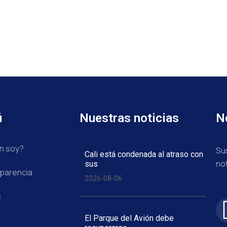
ú
Nuestras noticias
N
n soy?
Su
Cali está condenada al atraso con
no
sus
parencia
2026-08-06
s
El Parque del Avión debe