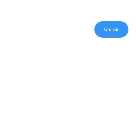
Unirse
acto
li