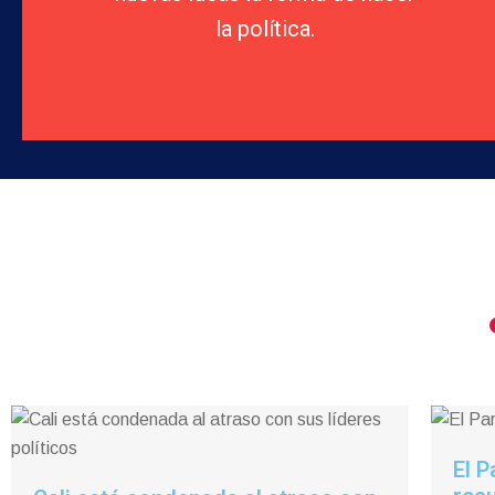
la política.
El P