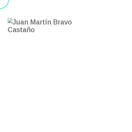
Inici
Uni
El momento 