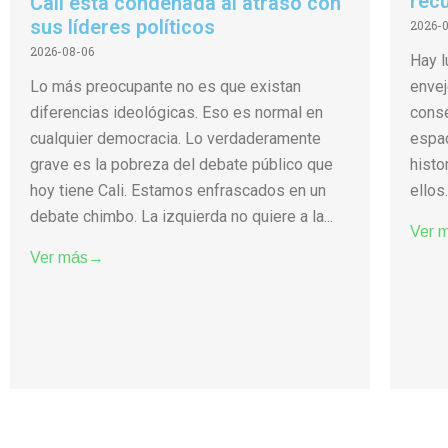
rec
Cali está condenada al atraso con
sus líderes políticos
2026-
2026-08-06
Hay l
Lo más preocupante no es que existan
envej
diferencias ideológicas. Eso es normal en
conse
cualquier democracia. Lo verdaderamente
espac
grave es la pobreza del debate público que
histo
hoy tiene Cali. Estamos enfrascados en un
ellos.
debate chimbo. La izquierda no quiere a la...
Ver 
Ver más→