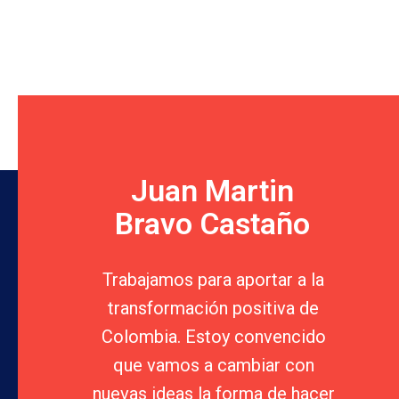
Juan Martin
Bravo Castaño
Trabajamos para aportar a la
transformación positiva de
Colombia. Estoy convencido
que vamos a cambiar con
nuevas ideas la forma de hacer