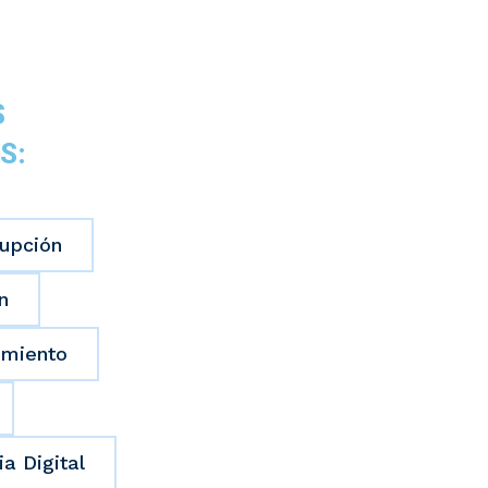
S
S:
upción
n
miento
a Digital