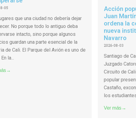
uperarse
08-05
Acción pop
Juan Martín
ugares que una ciudad no debería dejar
ordena la c
ecer. No porque todo lo antiguo deba
nueva insti
rvarse intacto, sino porque algunos
Navarro
ios guardan una parte esencial de la
2026-08-03
ria de Cali. El Parque del Avión es uno de
Santiago de Cal
 En la...
Juzgado Catorc
más→
Circuito de Cali
popular presen
Castaño, exconc
los estudiantes 
Ver más→