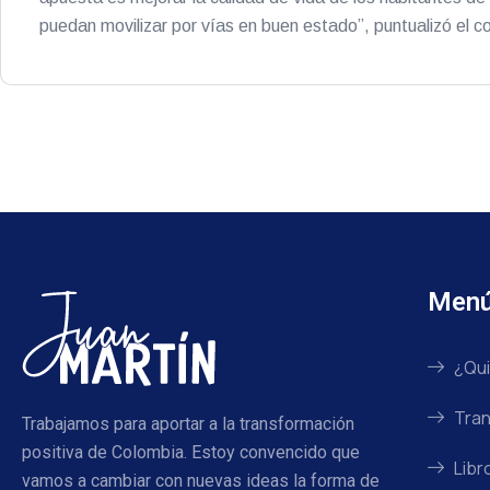
puedan movilizar por vías en buen estado”, puntualizó el c
Men
¿Qui
Tran
Trabajamos para aportar a la transformación
positiva de Colombia. Estoy convencido que
Libr
vamos a cambiar con nuevas ideas la forma de