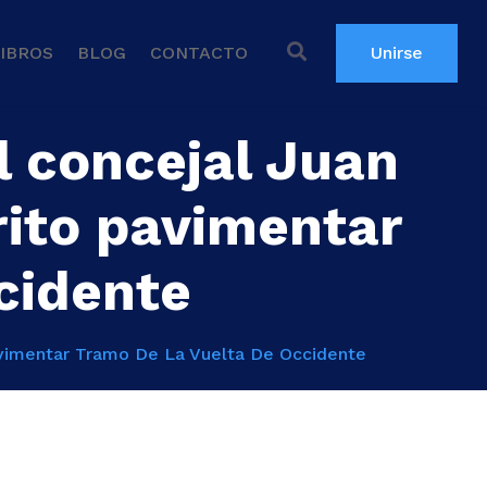
IBROS
BLOG
CONTACTO
Unirse
el concejal Juan
rito pavimentar
cidente
Pavimentar Tramo De La Vuelta De Occidente