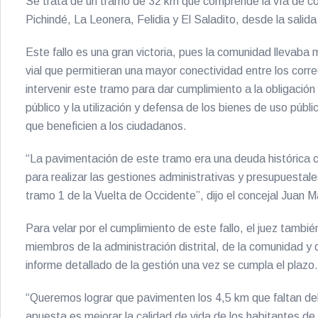
Se trata de un tramo de 32 km que comprende la vía de con
Pichindé, La Leonera, Felidia y El Saladito, desde la salida
Este fallo es una gran victoria, pues la comunidad llevab
vial que permitieran una mayor conectividad entre los correg
intervenir este tramo para dar cumplimiento a la obligación 
público y la utilización y defensa de los bienes de uso públ
que beneficien a los ciudadanos.
“La pavimentación de este tramo era una deuda histórica co
para realizar las gestiones administrativas y presupuesta
tramo 1 de la Vuelta de Occidente”, dijo el concejal Juan M
Para velar por el cumplimiento de este fallo, el juez tamb
miembros de la administración distrital, de la comunidad y 
informe detallado de la gestión una vez se cumpla el plazo.
“Queremos lograr que pavimenten los 4,5 km que faltan del
apuesta es mejorar la calidad de vida de los habitantes de