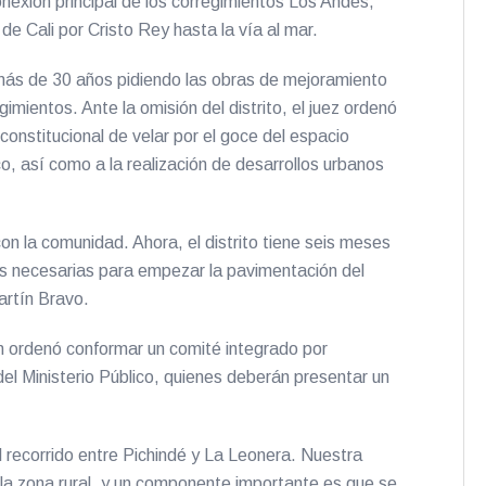
exión principal de los corregimientos Los Andes,
 de Cali por Cristo Rey hasta la vía al mar.
a más de 30 años pidiendo las obras de mejoramiento
imientos. Ante la omisión del distrito, el juez ordenó
constitucional de velar por el goce del espacio
ico, así como a la realización de desarrollos urbanos
n la comunidad. Ahora, el distrito tiene seis meses
les necesarias para empezar la pavimentación del
artín Bravo.
ién ordenó conformar un comité integrado por
del Ministerio Público, quienes deberán presentar un
 recorrido entre Pichindé y La Leonera. Nuestra
 la zona rural, y un componente importante es que se