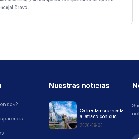
oncejal Bravo.
ú
Nuestras noticias
N
én soy?
Su
Cali está condenada
no
al atraso con sus
sparencia
2026-08-06
os