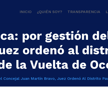
INICIO
¿QUIÉN SOY?
TRANSPARENCIA
L
ica: por gestión d
juez ordenó al dist
de la Vuelta de Oc
Del Concejal Juan Martín Bravo, Juez Ordenó Al Distrito 