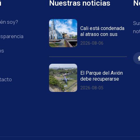
ú
Nuestras noticias
N
én soy?
Su
Cali está condenada
no
al atraso con sus
sparencia
2026-08-06
os
El Parque del Avión
debe recuperarse
tacto
2026-08-05