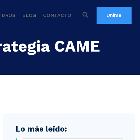
IBROS
BLOG
CONTACTO
Unirse
rategia CAME
Lo más leido: