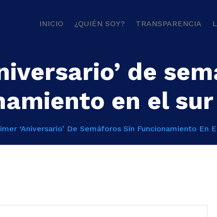
INICIO
¿QUIÉN SOY?
TRANSPARENCIA
L
niversario’ de sem
amiento en el sur
imer ‘Aniversario’ De Semáforos Sin Funcionamiento En El