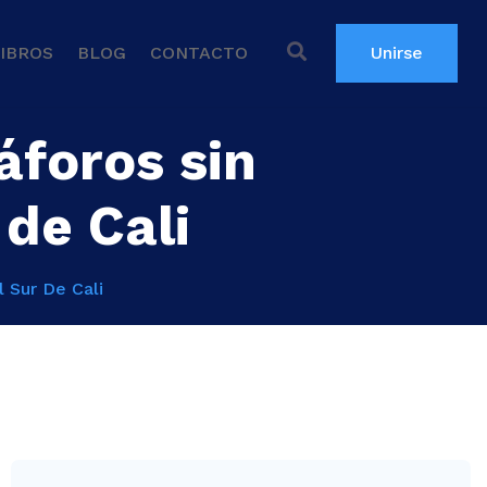
IBROS
BLOG
CONTACTO
Unirse
áforos sin
 de Cali
 Sur De Cali