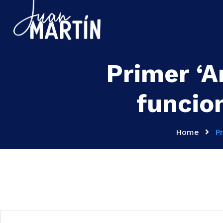
Primer ‘A
funcion
Home
Pr