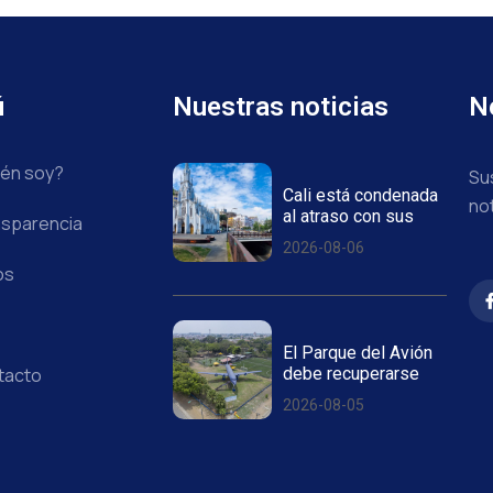
ú
Nuestras noticias
N
én soy?
Su
Cali está condenada
no
al atraso con sus
sparencia
2026-08-06
os
El Parque del Avión
debe recuperarse
tacto
2026-08-05