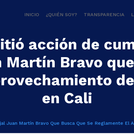
INICIO
¿QUIÉN SOY?
TRANSPARENCIA
L
tió acción de cum
n Martín Bravo que
provechamiento del
en Cali
al Juan Martín Bravo Que Busca Que Se Reglamente El A