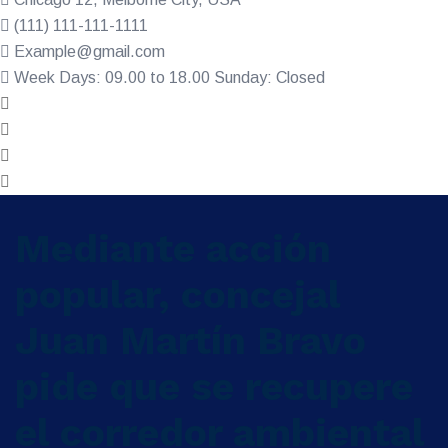
(111) 111-111-1111
Example@gmail.com
Week Days: 09.00 to 18.00 Sunday: Closed
Mediante acción
popular, concejal
Juan Martín Bravo
pide que se recupere
el corredor ambiental